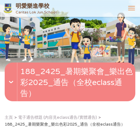
明愛樂進學校
T
Caritas Lok Jun School
o
g
g
l
e
n
a
v
188_2425_暑期樂聚會_樂出色
i
g
彩2025_通告（全校eclass通
a
t
告）
i
o
n
主頁
電子通告標題 (內容見eclass通告/實體通告)
188_2425_暑期樂聚會_樂出色彩2025_通告（全校eclass通告）