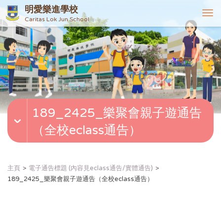
明愛樂進學校
T
Caritas Lok Jun School
o
g
g
l
e
n
a
v
189_2425_樂聚會親子遊通告
i
g
（全校eclass通告）
a
t
i
o
主頁
電子通告標題 (內容見eclass通告/實體通告)
n
189_2425_樂聚會親子遊通告（全校eclass通告）