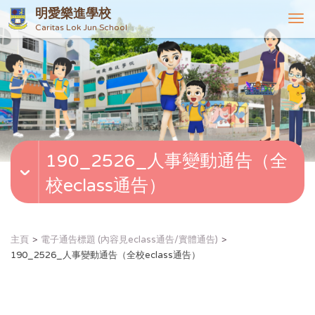
明愛樂進學校
T
Caritas Lok Jun School
o
g
g
l
e
n
a
v
190_2526_人事變動通告（全
i
g
校eclass通告）
a
t
i
o
主頁
電子通告標題 (內容見eclass通告/實體通告)
n
190_2526_人事變動通告（全校eclass通告）