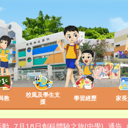
校風及學生支
與教
學習經歷
家長
援
期活動_7月18日創科體驗之旅(中學)_通告（