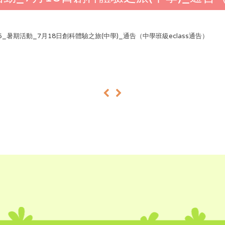
425_暑期活動_7月18日創科體驗之旅(中學)_通告（中學班級eclass通告）
«
»