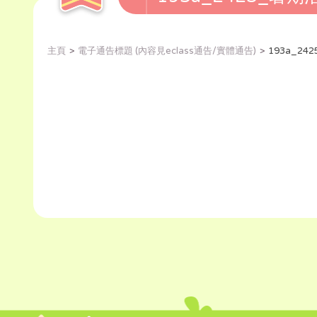
主頁
電子通告標題 (內容見eclass通告/實體通告)
193a_2