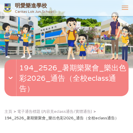
明愛樂進學校
T
Caritas Lok Jun School
o
g
g
l
e
n
a
v
194_2526_暑期樂聚會_樂出色
i
g
彩2026_通告（全校eclass通
a
t
告）
i
o
n
主頁
電子通告標題 (內容見eclass通告/實體通告)
194_2526_暑期樂聚會_樂出色彩2026_通告（全校eclass通告）