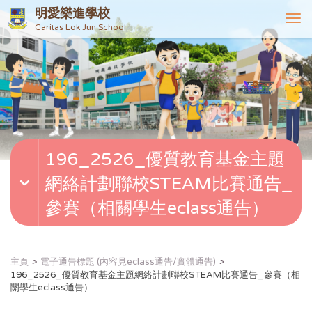
明愛樂進學校
T
Caritas Lok Jun School
o
g
g
l
e
n
a
v
196_2526_優質教育基金主題
i
g
網絡計劃聯校STEAM比賽通告_
a
t
參賽（相關學生eclass通告）
i
o
n
主頁
電子通告標題 (內容見eclass通告/實體通告)
196_2526_優質教育基金主題網絡計劃聯校STEAM比賽通告_參賽（相
關學生eclass通告）