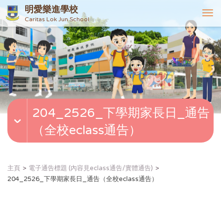
明愛樂進學校
T
Caritas Lok Jun School
o
g
g
l
e
n
a
v
204_2526_下學期家長日_通告
i
g
（全校eclass通告）
a
t
i
o
主頁
電子通告標題 (內容見eclass通告/實體通告)
n
204_2526_下學期家長日_通告（全校eclass通告）