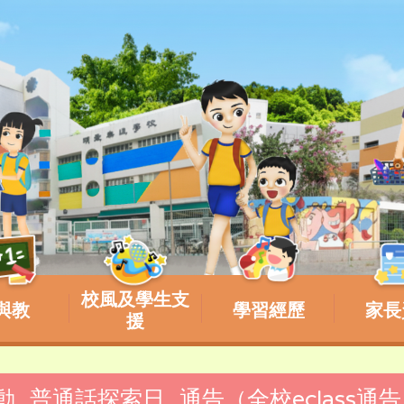
校風及學生支
與教
學習經歷
家長
援
活動_普通話探索日_通告（全校eclass通