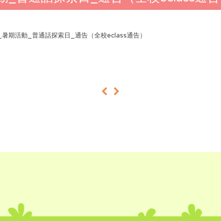
26_暑期活動_普通話探索日_通告（全校eclass通告）
«
»