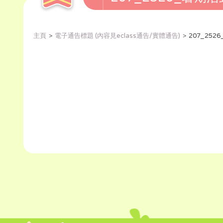
主頁
電子通告標題 (內容見eclass通告/實體通告)
207_25