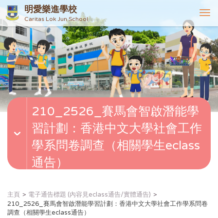
明愛樂進學校
T
Caritas Lok Jun School
o
g
g
l
e
n
a
v
210_2526_賽馬會智啟潛能學
i
g
習計劃：香港中文大學社會工作
a
t
學系問卷調查（相關學生eclass
i
通告）
o
n
主頁
電子通告標題 (內容見eclass通告/實體通告)
210_2526_賽馬會智啟潛能學習計劃：香港中文大學社會工作學系問卷
調查（相關學生eclass通告）