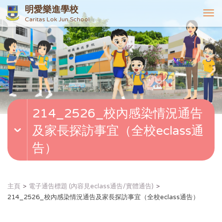
明愛樂進學校
T
Caritas Lok Jun School
o
g
g
l
e
n
a
v
214_2526_校內感染情況通告
i
g
及家長探訪事宜（全校eclass通
a
t
告）
i
o
n
主頁
電子通告標題 (內容見eclass通告/實體通告)
214_2526_校內感染情況通告及家長探訪事宜（全校eclass通告）