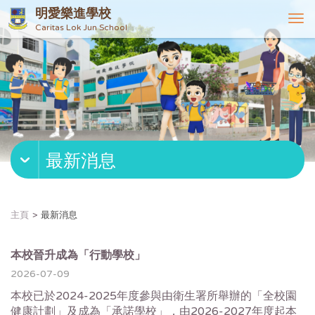
明愛樂進學校
T
Caritas Lok Jun School
o
g
g
l
e
n
a
v
最新消息
i
g
a
t
主頁
最新消息
i
o
n
本校晉升成為「行動學校」
2026-07-09
本校已於2024-2025年度參與由衛生署所舉辦的「全校園
健康計劃」及成為「承諾學校」，由2026-2027年度起本