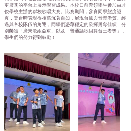
更廣闊的平台上展示學習成果。本校日前帶領學生參加由才
俊學校主辦的聯校歌唱大賽。比賽期間，參賽同學態度認
真，登台時表現得相當沉著自如，展現台風與音樂潛質。經
過與各校隊伍的角逐，同學們憑藉穩定的發揮勇奪佳績，分
別榮獲「廣東歌組亞軍」以及「普通話歌組舞台王者獎」，
學生們的努力得到鼓勵！