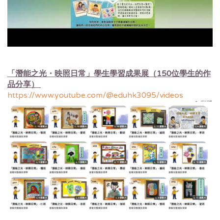
「潛能之光・映照日常」學生學習成果展（
150位學生的作
品分享）
https://www.youtube.com/@eduhk3095/videos