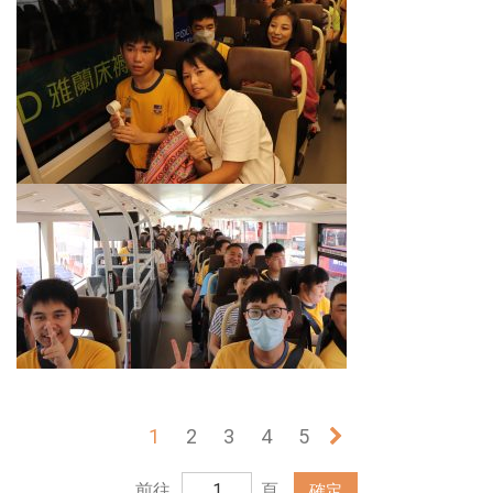
1
2
3
4
5
»
前往
頁
確定