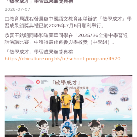
「敏學成才」學習成果頒獎典禮
2026-07-07
由教育局課程發展處中國語文教育組舉辦的『敏學成才』
學
習成果頒獎典禮已於
2026
年
7
月
6
日順利舉行。
恭喜王鈷朗同學和羅菁華同學在「
2025/26
全港中學普通
話演
講比賽」中獲得最踴躍參與學校獎（中學組）。
「敏學成才」學習成果頒獎典禮
https://chiculture.org.hk/tc/
school-program/4570