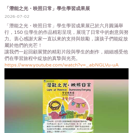
「潛能之光・映照日常」學生學習成果展
2026-07-02
「潛能之光・映照日常」學生學習成果展已於六月圓滿舉
行，150 位學生的作品精彩呈現，展現了日常中的創意與努
力。
衷心感謝大家一直以來的支持與鼓勵，
讓孩子們能綻放
屬於他們的光芒！
讓我們一起回顧展覽的精彩片段與學生的創作，
細細感受他
們在學習旅程中綻放的真摯與光亮。
https://www.youtube.com/watch?v=_abNGLVu-uA