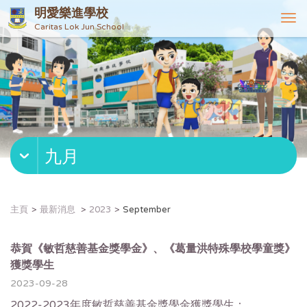
明愛樂進學校
T
Caritas Lok Jun School
o
g
g
l
e
n
a
v
九月
i
g
a
t
主頁
最新消息
2023
September
i
o
n
恭賀《敏哲慈善基金獎學金》、《葛量洪特殊學校學童獎》
獲獎學生
2023-09-28
2022-2023年度敏哲慈善基金獎學金獲獎學生：