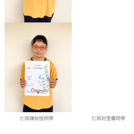
仁班陳欣悅同學 仁班封雯馨同學