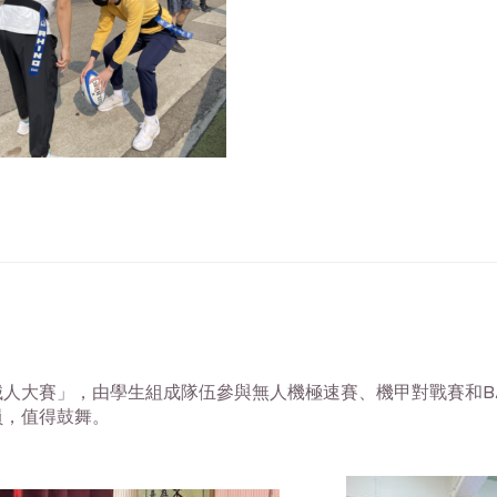
人大賽」，由學生組成隊伍參與無人機極速賽、機甲對戰賽和BAT
員，值得鼓舞。