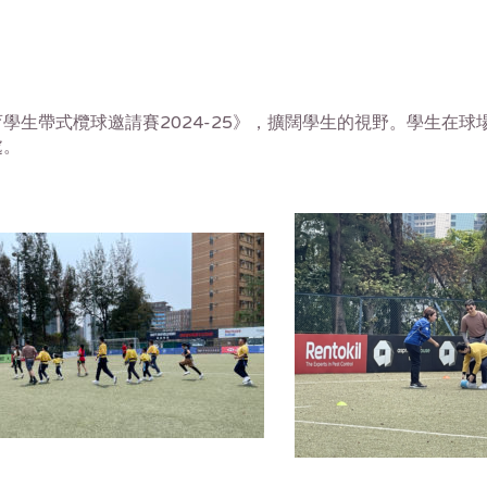
學生帶式欖球邀請賽2024-25》，擴闊學生的視野。學生在
處。