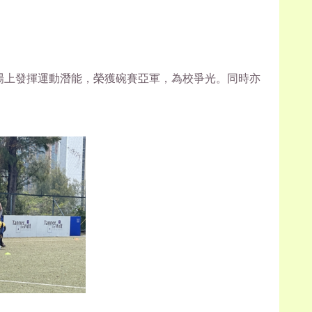
球場上發揮運動潛能，榮獲碗賽亞軍，為校爭光。同時亦