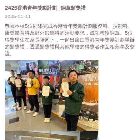
2425香港青年獎勵計劃_銅章頒獎禮
2025-01-11
恭喜本校5位同學完成香港青年獎勵計劃服務科、技能科、
康樂體育科及野外鍛鍊科的活動要求，成功考獲銅章。
5位
得獎學生在家長陪同下，
一起出席由香港青年獎勵計劃舉辦
的頒獎禮，
透過頒獎禮與其他學校的得獎者作互相分享及交
流。