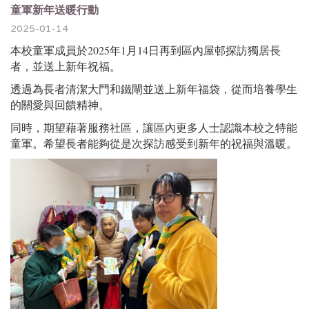
童軍新年送暖行動
2025-01-14
本校童軍成員於2025年1月14日再到區內屋邨探訪獨居長
者，
並送上新年祝福。
透過為長者清潔大門和鐵閘並送上新年福袋，
從而培養學生
的關愛與回饋精神。
同時，期望藉著服務社區，
讓區內更多人士認識本校之特能
童軍。希望­長者能夠從是次探訪感
受到新年的祝福與溫暖。