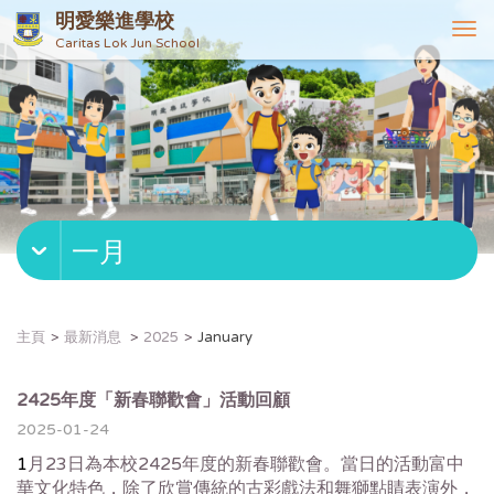
明愛樂進學校
T
Caritas Lok Jun School
o
g
g
l
e
n
a
v
一月
i
g
a
t
主頁
最新消息
2025
January
i
o
n
2425年度「新春聯歡會」活動回顧
2025-01-24
1
月23日為本校2425年度的新春聯歡會。當日的活動富
中
華文化特色，除了欣賞傳統的古彩戲法和舞獅點睛表演外，