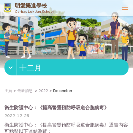
明愛樂進學校
T
Caritas Lok Jun School
o
g
g
l
e
n
a
v
十二月
i
g
a
t
主頁
最新消息
2022
December
i
o
n
衛生防護中心：《提高警覺預防呼吸道合胞病毒》
2022-12-29
衛生防護中心：《提高警覺預防呼吸道合胞病毒》通告內容
可點擊以下連結瀏覽：