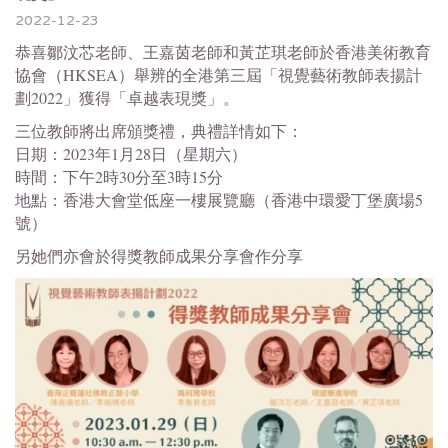
2022-12-23
恭喜鄒汶芯老師、王嘉茵老師和黃芷琪老師於香港美術教育
協會（
HKSEA）舉辨的全港
第三屆「視覺藝術教師表揚計
劃
2022
」
獲得「卓越表現獎」。
三位教師將出席頒獎禮，典禮詳情如下：
日期：
2023
年
1
月
28
日（星期六）
時間：下午
2
時
30
分至
3
時
15
分
地點：香港大會堂低座一樓展覽廳（香港中環愛丁堡廣場
5
號）
另她們亦會於得獎教師成果分享會作分享