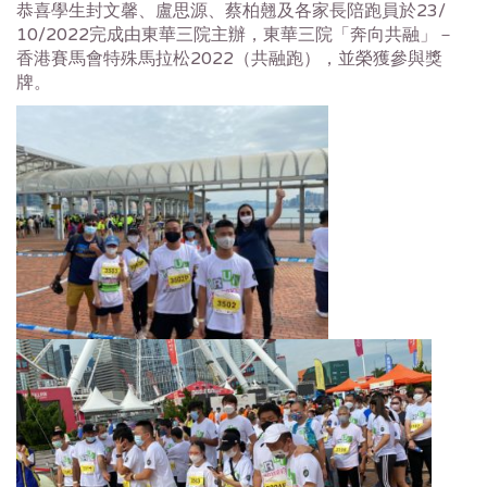
恭喜學生封文馨、盧思源、蔡柏翹及各家長陪跑員於23/
10/2022完成由東華三院主辦，東華三院「奔向共融」－
香港賽馬會特殊馬拉松2022（共融跑），並榮獲參與獎
牌。