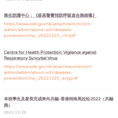
衛生防護中心：《提高警覺預防呼吸道合胞病毒》
https://www.edb.gov.hk/attachment/tc/sch-
admin/admin/about-sch/diseases-
prevention/chp_20221223_chi.pdf
Centre for Health Protection: Vigilance against
Respiratory Syncytial Virus
https://www.edb.gov.hk/attachment/en/sch-
admin/admin/about-sch/diseases-
prevention/chp_20221223_eng.pdf
本校學生及家長完成奔向共融-香港特殊馬拉松2022（共融
跑）
2022-12-29