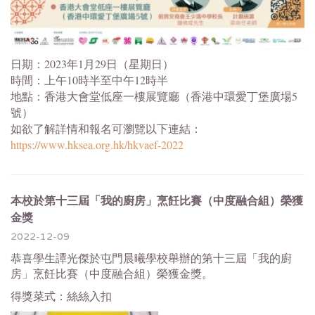
日期：2023年1月29日（星期日）
時間：上午10時半至中午12時半
地點：香港大會堂低座一樓展覽廳（香港中環愛丁堡廣場5
號）
如欲了解詳情和報名可瀏覽以下連結：
https://www.hksea.org.hk/
hkvaef-2022
本校於第十三屆「我的廚房」烹飪比賽（中度融合組）榮獲
金獎
2022-12-09
恭喜學生譚光傑於屯門晨曦學校舉辦的第十三屆「我的廚
房」烹飪比賽（中度融合組）榮獲金獎。
得獎菜式：絲絲入扣