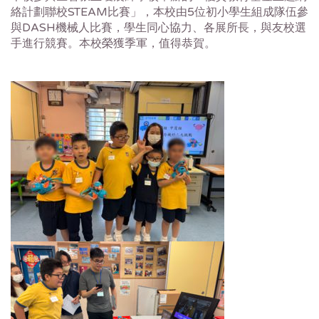
絡計劃聯校STEAM比賽」，本校由5位初小學生組成隊伍參
與DASH機械人比賽，學生同心協力、各展所長，與友校選
手進行競賽。本校榮獲季軍，值得恭賀。