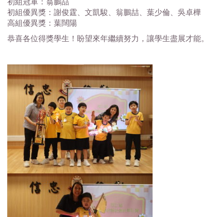
初組冠軍：翁鵬喆
初組優異獎：謝俊霆、文凱駿、翁鵬喆、葉少倫、吳卓樺
高組優異獎：葉闊陽
恭喜各位得獎學生！盼望來年繼續努力，讓學生盡展才能。