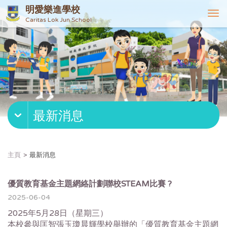
明愛樂進學校
T
Caritas Lok Jun School
o
g
g
l
e
n
a
v
最新消息
i
g
a
t
主頁
最新消息
i
o
n
優質教育基金主題網絡計劃聯校STEAM比賽 ?
2025-06-04
2025年5月28日（星期三）
本校參與匡智張玉瓊晨輝學校舉辦的「優質教育基金主題網