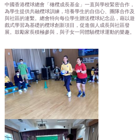
中國香港欖球總會「橄欖成長基金」一直與學校緊密合作，
為學生提供共融欖球訓練，培養學生的自信心、團隊合作及
與社區的連繫。總會特向每位學生贈送欖球紀念品，藉以遊
戲式學習為基礎的欖球創新項目，促進個人成長與社區發
展。鼓勵家長積極參與，與子女一同體驗欖球運動的樂趣。