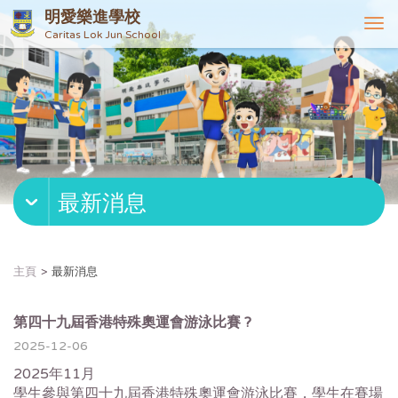
明愛樂進學校
T
Caritas Lok Jun School
o
g
g
l
e
n
a
v
最新消息
i
g
a
t
主頁
最新消息
i
o
n
第四十九屆香港特殊奧運會游泳比賽 ?
2025-12-06
2025年11月
學生參與第四十九屆香港特殊奧運會游泳比賽，學生在賽場