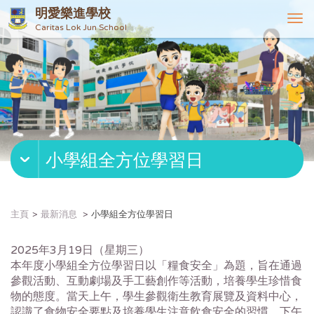
明愛樂進學校
T
Caritas Lok Jun School
o
g
g
l
e
n
a
v
小學組全方位學習日
i
g
a
t
主頁
最新消息
小學組全方位學習日
i
o
2025年3月19日（星期三）
n
本年度小學組全方位學習日以「糧食安全」為題，旨在通過
參觀活動、互動劇場及手工藝創作等活動，培養學生珍惜食
物的態度。當天上午，學生參觀衛生教育展覽及資料中心，
認識了食物安全要點及培養學生注意飲食安全的習慣。下午