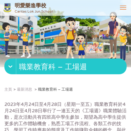
明愛樂進學校
T
Caritas Lok Jun School
o
g
g
l
e
n
a
v
職業教育科 – 工場週
i
g
a
t
主頁
最新消息
職業教育科 – 工場週
i
o
2023年4月24日至4月28日（星期一至五）職業教育科於4
n
月24日至4月28日舉行了一連五天的《工場週》職業體驗活
動，是次活動共有四班高中學生參加，期望為高中學生提供
更多的工作體驗機會，熟悉工場工作流程、各類工作的技
巧、學習工作時應有的態度及工作能賺取金錢的概念。與此