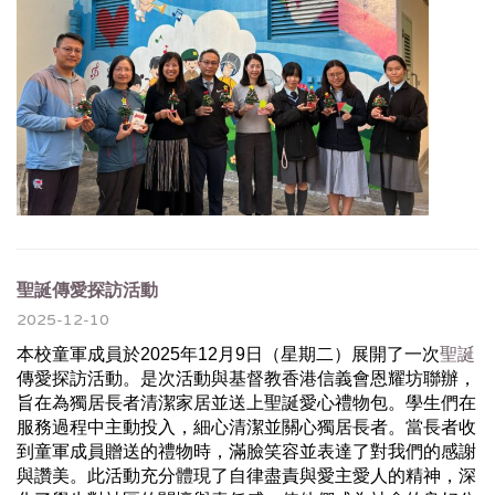
聖誕傳愛探訪活動
2025-12-10
聖誕
本校童軍成員於2025年12月9日（星期二）展開了一次
傳
愛探訪活動。是次活動與基督教香港信義會恩耀坊聯辦，
旨在為獨居長者清潔家居並送上聖誕愛心禮物包。
學生們在
服務過程中主動投入，細心清潔並關心獨居長者。
當長者收
到童軍成員贈送的禮物時，
滿臉笑容並表達了對我們的感謝
與讚美。
此活動充分體現了自律盡責與愛主愛人的精神，
深