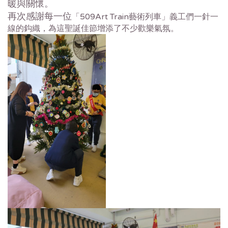
暖與關懷。
再次感謝每一位
「509Art Train藝術列車」義工們一針一
線的鈎織，
為這聖誕佳節增添了不少歡樂氣氛。