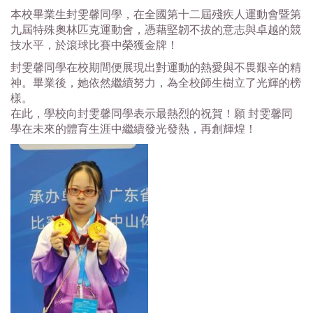
本校畢業生封雯馨同學，
在全國第十二屆殘疾人運動會暨第
九屆特殊奧林匹克運動會，
憑藉堅韌不拔的意志與卓越的競
技水平，於滾球比賽中榮獲金牌！
封雯馨同學在校期間便展現出對運動的熱愛與不畏艱辛的精
神。
畢業後，她依然繼續努力，為全校師生樹立了光輝的榜
樣。
在此，學校向封雯馨同學表示最熱烈的祝賀！願 封雯馨同
學在未來的體育生涯中繼續發光發熱，再創輝煌！