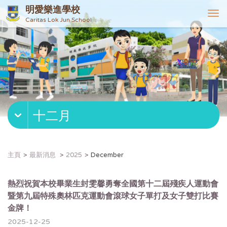
明愛樂進學校
T
Caritas Lok Jun School
o
g
g
l
e
n
a
v
十二月
i
g
a
t
主頁
最新消息
2025
December
i
o
n
熱烈祝賀本校畢業生封雯馨勇奪全國第十二屆殘疾人運動會
暨第九屆特殊奧林匹克運動會滾球女子單打及女子雙打比賽
金牌！
2025-12-25