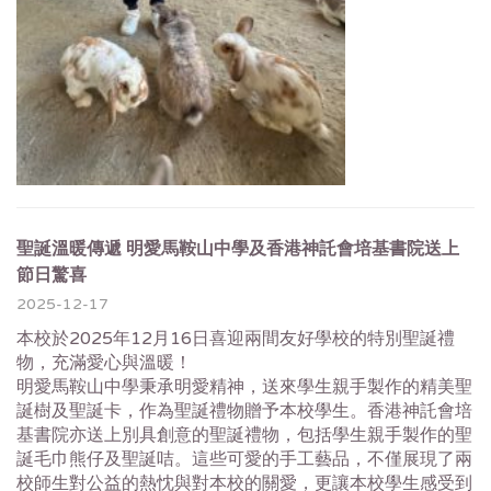
聖誕溫暖傳遞 明愛馬鞍山中學及香港神託會培基書院送上
節日驚喜
2025-12-17
本校於2025年12月16日喜迎兩間友好學校的特別聖誕禮
物，
充滿愛心與溫暖！
明愛馬鞍山中學秉承明愛精神，
送來學生親手製作的精美聖
誕樹及聖誕卡，
作為聖誕禮物贈予本校學生。
香港神託會培
基書院亦送上別具創意的聖誕禮物，
包括學生親手製作的聖
誕毛巾熊仔及聖誕咭。這些可愛的手工藝品，
不僅展現了兩
校師生對公益的熱忱與對本校的關愛，
更讓本校學生感受到