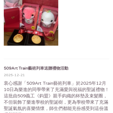
509Art Train藝術列車送贈禮物活動
2025-12-21
衷心感謝「509Art Train藝術列車」於2025年12月
10日
為樂進的同學帶來了充滿愛與祝福的聖誕禮物！
這批由509義工《鈎盟》親手鈎織的杯墊及束髮圈，
不但裝飾了樂進學校的聖誕樹，
更為學校帶來了充滿
聖誕氣氛的喜樂情懷，
師生們都能充份感受到這份溫