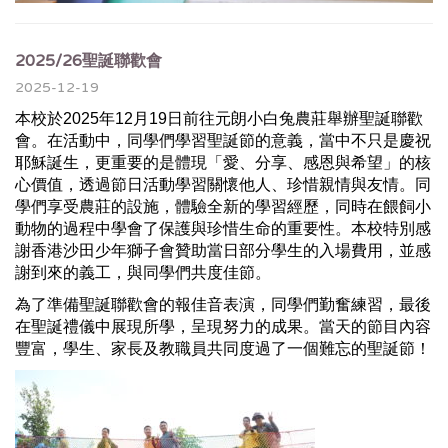
2025/26聖誕聯歡會
2025-12-19
本校於2025年12月19日前往元朗小白兔農莊舉辦聖誕聯歡
會
。在活動中，同學們學習聖誕節的意義，當中不只是慶祝
耶穌誕生，
更重要的是體現「愛、分享、感恩與希望」的核
心價值，
透過節日活動學習關懷他人、珍惜親情與友情。
同
學們享受農莊的設施，體驗全新的學習經歷，
同時在餵飼小
動物的過程中學會了保護與珍惜生命的重要性。
本校特別感
謝香港沙田少年獅子會贊助當日部分學生的入場費用，
並感
謝到來的義工，與同學們共度佳節。
為了準備聖誕聯歡會的報佳音表演，同學們勤奮練習，
最後
在聖誕禮儀中展現所學，呈現努力的成果。
當天的節目內容
豐富，學生、
家長及教職員共同度過了一個難忘的聖誕節！