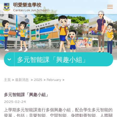
明愛樂進學校
T
Caritas Lok Jun School
o
g
g
l
e
n
a
v
多元智能課「興趣小組」
i
g
a
t
主頁
最新消息
2025
February
i
o
n
多元智能課「興趣小組」
2025-02-24
上學期多元智能課進行多個興趣小組，配合學生多元智能的
發展，包括：音樂智能、空間智能、身體動覺智能、人際關