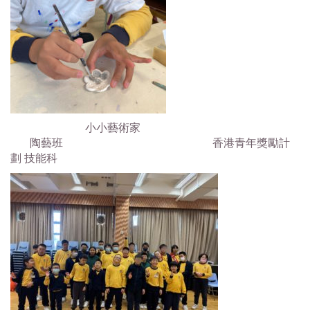
小小藝術家
陶藝班 香港青年獎勵計
劃 技能科