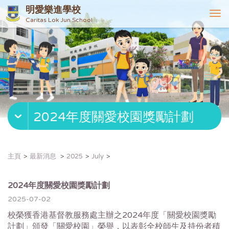
明愛樂進學校
T
Caritas Lok Jun School
o
g
g
l
e
n
a
v
2024年度關愛校園獎勵計劃
i
g
a
t
主頁
最新消息
2025
July
i
o
n
2024年度關愛校園獎勵計劃
2025-07-02
校榮獲香港基督教服務處主辦之2024年度「關愛校園獎勵
計劃」
頒發「關愛校園」榮譽，
以表彰全校師生及持份者積