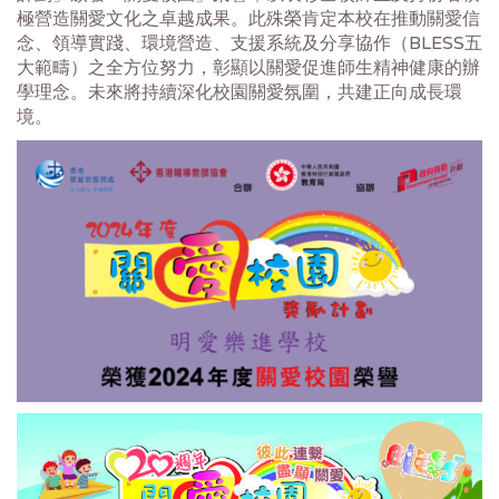
極營造關愛文化之卓越成果。
此殊榮肯定本校在推動關愛信
念、領導實踐、環境營造、
支援系統及分享協作（BLESS五
大範疇）之全方位努力，
彰顯以關愛促進師生精神健康的辦
學理念。
未來將持續深化校園關愛氛圍，共建正向成長環
境。