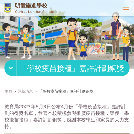
明愛樂進學校
T
Caritas Lok Jun School
o
g
g
l
e
n
a
v
「學校疫苗接種」嘉許計劃銅獎
i
g
a
t
主頁
最新消息
「學校疫苗接種」嘉許計劃銅獎
i
o
教育局
2023
年
5
月
3
日公布
4
月份「學校疫苗接種」嘉許計
n
劃的得獎名單，恭喜本校積極參與推廣疫苗接種，榮獲「學
校疫苗接種」嘉許計劃銅獎，感謝本校學生和家長的大力支
持。