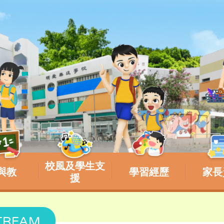
校風及學生支
與教
學習經歷
家長
援
REAM