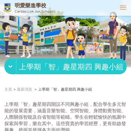
明愛樂進學校
T
Caritas Lok Jun School
o
g
g
l
e
n
a
v
上學期「智」趣星期四 興趣小組
i
g
a
t
主頁
最新消息
上學期「智」趣星期四 興趣小組
i
o
上學期「智」趣星期四開設不同興趣小組，配合學生多元智
n
能的發展需要，涵蓋音樂智能、空間智能、身體動覺智能、
人際關係智能及自省智能等範疇。學生在輕鬆愉快的氛圍中
探索與學習，樂在其中。這些寶貴的學習經歷，更有助啟發
興趣，發掘並發揮各方面的潛能。