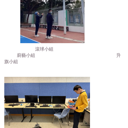
滾球小組
廚藝小組 升
旗小組