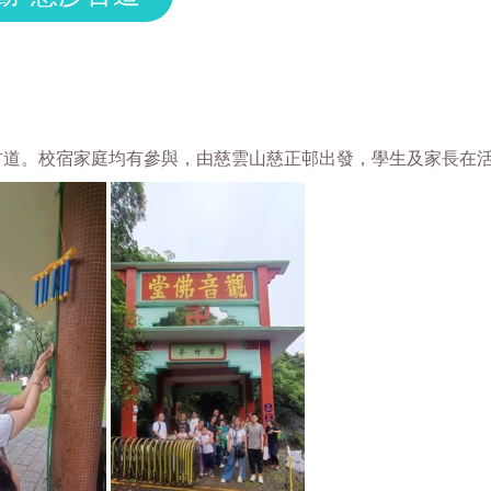
古道。校宿家庭均有參與，由慈雲山慈正邨出發，學生及家長在