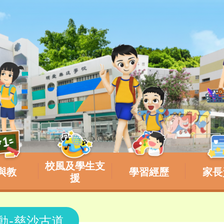
校風及學生支
與教
學習經歷
家長
援
動-慈沙古道