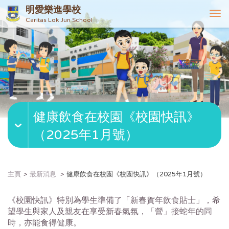
明愛樂進學校
T
Caritas Lok Jun School
o
g
g
l
e
n
a
v
健康飲食在校園《校園快訊》
i
g
（2025年1月號）
a
t
i
o
主頁
最新消息
健康飲食在校園《校園快訊》（2025年1月號）
n
《校園快訊》
特別為學生準備了「新春賀年飲食貼士」，
希
望學生與家人及親友在享受新春氣氛，「營」接蛇年的同
時，
亦能食得健康。