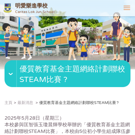
明愛樂進學校
T
Caritas Lok Jun School
o
g
g
l
e
n
a
v
優質教育基金主題網絡計劃聯校
i
g
STEAM比賽 ?
a
t
i
o
主頁
最新消息
優質教育基金主題網絡計劃聯校STEAM比賽 ?
n
2025年5月28日（星期三）
本校參與匡智張玉瓊晨輝學校舉辦的「優質教育基金主題網
絡計劃聯校STEAM比賽」，本校由5位初小學生組成隊伍參