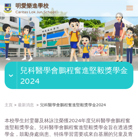
明愛樂進學校
T
Caritas Lok Jun School
o
g
g
l
e
n
a
v
兒科醫學會鵬程奮進堅毅獎學金
i
g
2024
a
t
i
o
主頁
最新消息
兒科醫學會鵬程奮進堅毅獎學金2024
n
本校學生封雯馨及林詠汶榮獲2024年度兒科醫學會鵬程奮
進堅毅
獎學金。兒科醫學會鵬程奮進堅毅獎學金旨在透過獎
學金，鼓勵身處
病患、特殊學習需要或來自基層的兒童及青