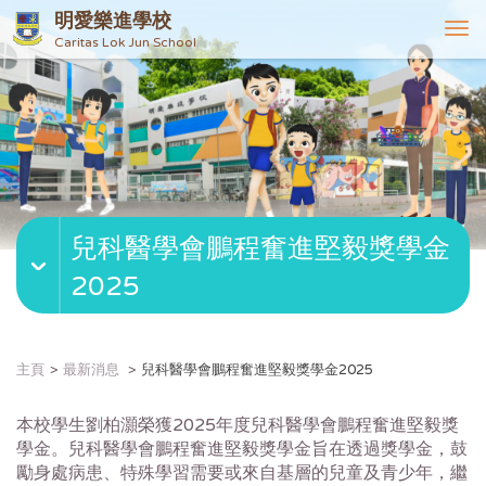
明愛樂進學校
T
Caritas Lok Jun School
o
g
g
l
e
n
a
v
兒科醫學會鵬程奮進堅毅獎學金
i
g
2025
a
t
i
o
主頁
最新消息
兒科醫學會鵬程奮進堅毅獎學金2025
n
本校學生劉柏灝榮獲2025年度兒科醫學會鵬程奮進堅毅獎
學金。
兒科醫學會鵬程奮進堅毅獎學金旨在透過獎學金，鼓
勵身處病患、
特殊學習需要或來自基層的兒童及青少年，
繼