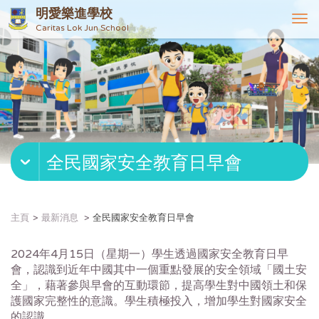
明愛樂進學校
T
Caritas Lok Jun School
o
g
g
l
e
n
a
v
全民國家安全教育日早會
i
g
a
t
主頁
最新消息
全民國家安全教育日早會
i
o
2024年4月15日（星期一）學生透過國家安全教育日早
n
會，認識到近年中國其中一個重點發展的安全領域「國土安
全」，藉著參與早會的互動環節，提高學生對中國領土和保
護國家完整性的意識。學生積極投入，增加學生對國家安全
的認識。