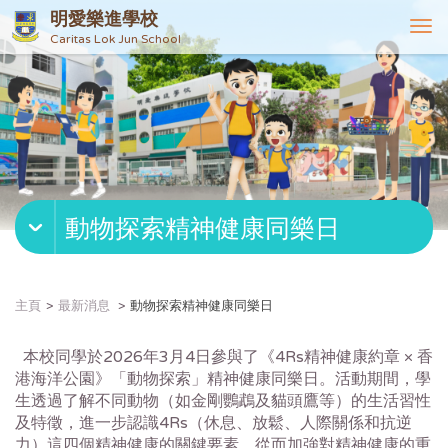
明愛樂進學校
T
Caritas Lok Jun School
o
g
g
l
e
n
a
v
動物探索精神健康同樂日
i
g
a
t
主頁
最新消息
動物探索精神健康同樂日
i
o
本校同學於2026年3月4日參與了《4Rs精神健康約章 × 香
n
港海洋公園》「動物探索」精神健康同樂日。活動期間，學
生透過了解不同動物（如金剛鸚鵡及貓頭鷹等）的生活習性
及特徵，進一步認識4Rs（休息、放鬆、人際關係和抗逆
力）這四個精神健康的關鍵要素，從而加強對精神健康的重