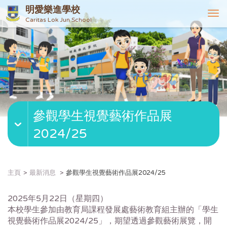
明愛樂進學校
T
Caritas Lok Jun School
o
g
g
l
e
n
a
v
參觀學生視覺藝術作品展
i
g
2024/25
a
t
i
o
主頁
最新消息
參觀學生視覺藝術作品展2024/25
n
2025年5月22日（星期四）
本校學生參加由教育局課程發展處藝術教育組主辦的「學生
視覺藝術作品展2024/25」，期望透過參觀藝術展覽，開