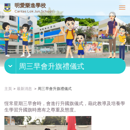
明愛樂進學校
T
Caritas Lok Jun School
o
g
g
l
e
n
a
v
周三早會升旗禮儀式
i
g
a
t
主頁
最新消息
周三早會升旗禮儀式
i
o
恆常星期三早會時，會進行升國旗儀式，藉此教導及培養學
n
生學習升國旗時應有之尊重及態度。