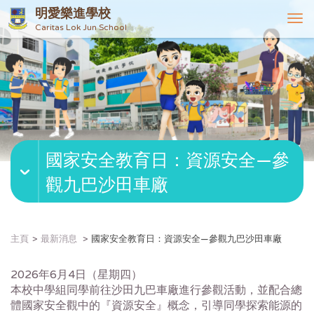
明愛樂進學校
T
Caritas Lok Jun School
o
g
g
l
e
n
a
v
國家安全教育日：資源安全—參
i
g
觀九巴沙田車廠
a
t
i
o
主頁
最新消息
國家安全教育日：資源安全—參觀九巴沙田車廠
n
2026年6月4日（星期四）
本校中學組同學前往沙田九巴車廠進行參觀活動，並配合總
體國家安全觀中的『資源安全』概念，引導同學探索能源的