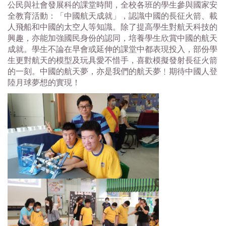
公民與社會發展科的課堂時間，
全校各班的學生參與國家安
全教育活動：「中國航天成就」，
認識中國的長征火箭、載
人飛船和中國的太空人等知識。
除了提高學生對航天科技的
興趣，亦能加強國民身份的認同，
培養學生欣賞中國的航天
成就。
學生不論在早會或延伸的課堂中都表現投入，
部份學
生更對航天的模型及玩具愛不惜手，
喜歡模擬發射長征火箭
的一刻。中國的航天夢，亦是我們的航天夢﹗
期待中國人登
陸月球夢想的實現！