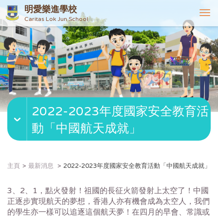
明愛樂進學校
T
Caritas Lok Jun School
o
g
g
l
e
n
a
v
2022-2023年度國家安全教育活
i
g
動「中國航天成就」
a
t
i
o
主頁
最新消息
2022-2023年度國家安全教育活動「中國航天成就」
n
3、2、1，點火發射！祖國的長征火箭發射上太空了！
中國
正逐步實現航天的夢想，香港人亦有機會成為太空人，
我們
的學生亦一樣可以追逐這個航天夢！在四月的早會、
常識或