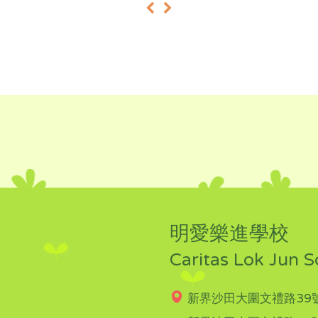
«
»
明愛樂進學校
Caritas Lok Jun S
新界沙田大圍文禮路39號