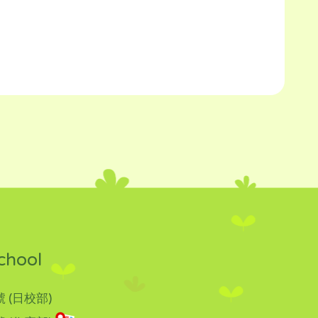
chool
 (日校部)