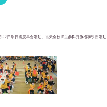
9月27日舉行國慶早會活動。當天全校師生參與升旗禮和學習活