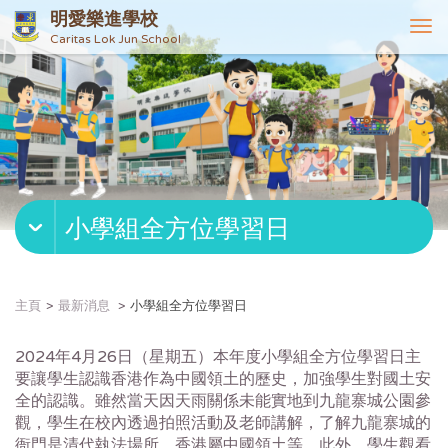
明愛樂進學校
T
Caritas Lok Jun School
o
g
g
l
e
n
a
v
小學組全方位學習日
i
g
a
t
主頁
最新消息
小學組全方位學習日
i
o
2024年4月26日（星期五）本年度小學組全方位學習日主
n
要讓學生認識香港作為中國領土的歷史，加強學生對國土安
全的認識。雖然當天因天雨關係未能實地到九龍寨城公園參
觀，學生在校內透過拍照活動及老師講解，了解九龍寨城的
衙門是清代執法場所、香港屬中國領土等。此外，學生觀看