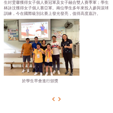
生封雯馨獲得女子個人賽冠軍及女子融合雙人賽季軍；學生
林詠汶獲得女子個人賽亞軍。兩位學生多年來投入參與滾球
訓練，今在國際級別比賽上發光發亮，值得高度嘉許。
於學生早會進行頒獎
«
»