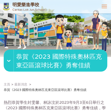
明愛樂進學校
T
Caritas Lok Jun School
o
g
g
l
e
n
a
v
恭賀《2023 國際特殊奧林匹克
i
g
東亞區滾球比賽》勇奪佳績
a
t
i
o
主頁
最新消息
n
恭賀《2023 國際特殊奧林匹克東亞區滾球比賽》勇奪佳績
熱烈恭賀學生封雯馨、林詠汶於2023年9月3至6日舉行之
《2023 國際特殊奧林匹克東亞區滾球比賽》勇奪佳績，學