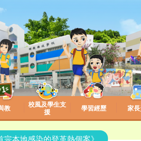
校風及學生支
與教
學習經歷
家長
援
年首宗本地感染的登革熱個案》