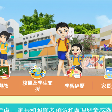
校風及學生支
與教
學習經歷
家長
援
感肆虐 – 家長和照顧者預防和處理兒童感