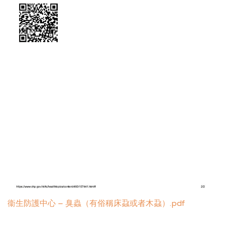
衞生防護中心 – 臭蟲（有俗稱床蝨或者木蝨）.pdf