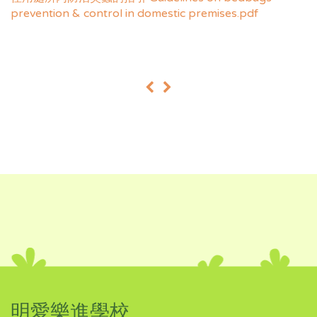
prevention & control in domestic premises.pdf
«
»
明愛樂進學校