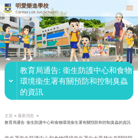
明愛樂進學校
T
Caritas Lok Jun School
o
g
g
l
e
n
a
v
教育局通告: 衞生防護中心和食物
i
g
環境衞生署有關預防和控制臭蟲
a
t
的資訊
i
o
n
主頁
最新消息
教育局通告: 衞生防護中心和食物環境衞生署有關預防和控制臭蟲的資訊