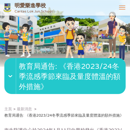
明愛樂進學校
T
Caritas Lok Jun School
o
g
g
l
e
n
a
v
教育局通告: 《香港2023/24冬
i
g
季流感季節來臨及量度體溫的額
a
t
外措施》
i
o
n
主頁
最新消息
教育局通告: 《香港2023/24冬季流感季節來臨及量度體溫的額外措施》