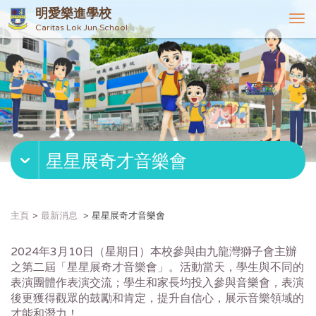
明愛樂進學校
T
Caritas Lok Jun School
o
g
g
l
e
n
a
v
星星展奇才音樂會
i
g
a
t
主頁
最新消息
星星展奇才音樂會
i
o
2024年3月10日（星期日）本校參與由九龍灣獅子會主辦
n
之第二屆「星星展奇才音樂會」。活動當天，學生與不同的
表演團體作表演交流；學生和家長均投入參與音樂會，表演
後更獲得觀眾的鼓勵和肯定，提升自信心，展示音樂領域的
才能和潛力！