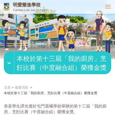
明愛樂進學校
T
Caritas Lok Jun School
o
g
g
l
e
n
a
v
本校於第十三屆「我的廚房」烹
i
g
飪比賽（中度融合組）榮獲金獎
a
t
i
o
主頁
最新消息
n
本校於第十三屆「我的廚房」烹飪比賽（中度融合組）榮獲金獎
恭喜學生譚光傑於屯門晨曦學校舉辦的第十三屆「我的廚
房」烹飪比賽（中度融合組）榮獲金獎。