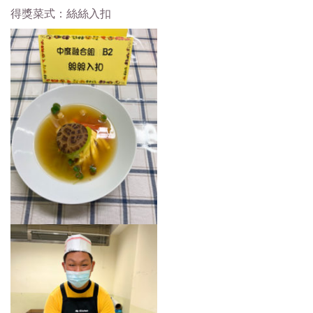
得獎菜式：絲絲入扣