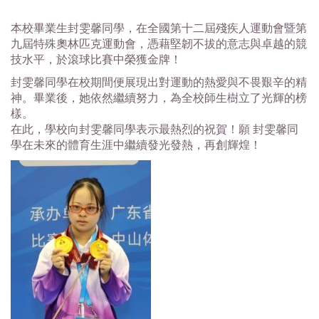
本校畢業生封雯馨同學，
在全國第十二屆殘疾人運動會暨第
九屆特殊奧林匹克運動會，
憑藉堅韌不拔的意志與卓越的競
技水平，於滾球比賽中榮獲金牌！
封雯馨同學在校期間便展現出對運動的熱愛與不畏艱辛的精
神。
畢業後，她依然繼續努力，為全校師生樹立了光輝的榜
樣。
在此，學校向封雯馨同學表示最熱烈的祝賀！願 封雯馨同
學在未來的體育生涯中繼續發光發熱，再創輝煌！