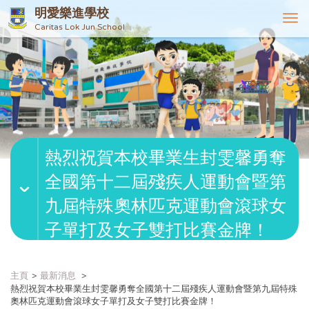
明愛樂進學校
T
Caritas Lok Jun School
o
g
g
l
e
n
a
v
熱烈祝賀本校畢業生封雯馨勇奪
i
g
全國第十二屆殘疾人運動會暨第
a
t
九屆特殊奧林匹克運動會滾球女
i
子單打及女子雙打比賽金牌！
o
n
主頁
最新消息
熱烈祝賀本校畢業生封雯馨勇奪全國第十二屆殘疾人運動會暨第九屆特殊
奧林匹克運動會滾球女子單打及女子雙打比賽金牌！