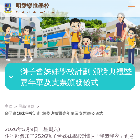
明愛樂進學校
T
Caritas Lok Jun School
o
g
g
l
e
n
a
v
獅子會姊妹學校計劃 頒獎典禮暨
i
g
嘉年華及支票頒發儀式
a
t
i
o
主頁
最新消息
n
獅子會姊妹學校計劃 頒獎典禮暨嘉年華及支票頒發儀式
2026年5月9日（星期六)
住宿部參加了2526獅子會姊妹學校計劃-「我型我衣」創意