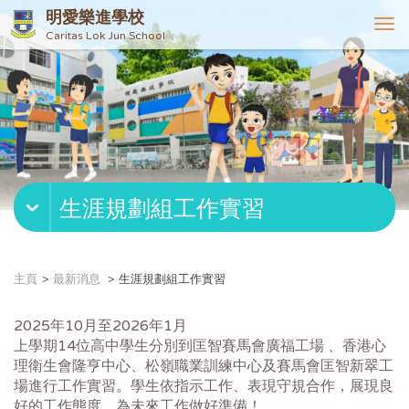
明愛樂進學校
T
Caritas Lok Jun School
o
g
g
l
e
n
a
v
生涯規劃組工作實習
i
g
a
t
主頁
最新消息
生涯規劃組工作實習
i
o
2025年10月至2026年1月
n
上學期14位高中學生分別到匡智賽馬會廣福工場 、香港心
理衛生會隆亨中心、松嶺職業訓練中心及賽馬會匡智新翠工
場進行工作實習。學生依指示工作、表現守規合作，展現良
好的工作態度，為未來工作做好準備！