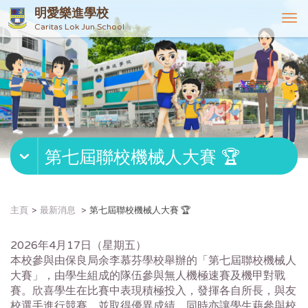
明愛樂進學校
T
Caritas Lok Jun School
o
g
g
l
e
n
a
v
第七屆聯校機械人大賽 🏆
i
g
a
t
主頁
最新消息
第七屆聯校機械人大賽 🏆
i
o
2026年4月17日（星期五）
n
本校參與由保良局余李慕芬學校舉辦的「第七屆聯校機械人
大賽」，由學生組成的隊伍參與無人機極速賽及機甲對戰
賽。欣喜學生在比賽中表現積極投入，發揮各自所長，與友
校選手進行競賽，並取得優異成績。同時亦讓學生藉參與校