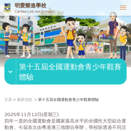
明愛樂進學校
T
Caritas Lok Jun School
o
g
g
l
e
n
a
v
第十五屆全國運動會青少年觀賽
i
g
體驗
a
t
i
o
主頁
最新消息
第十五屆全國運動會青少年觀賽體驗
n
2025年11月12日(星期三)
四年一度的全國運動會是國家最高水平的全國性大型綜合運
動會。今屆首次由粵港澳三地聯合舉辦，學校除透過不同活